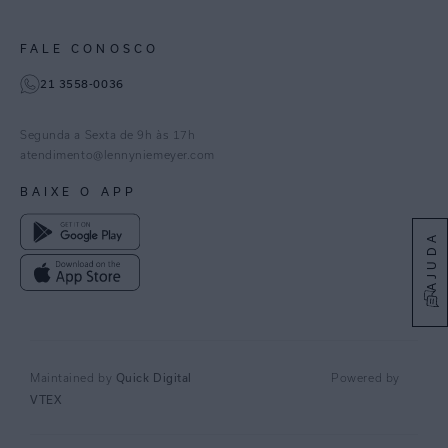
Paraná
Gestão de Cookies
Instagram
FALE CONOSCO
TikTok
21 3558-0036
Facebook
Pinterest
Segunda a Sexta de 9h às 17h
Linkedin
atendimento@lennyniemeyer.com
youtube
BAIXE O APP
Spotify
AJUDA
Quick Digital
Maintained by
Powered by
VTEX