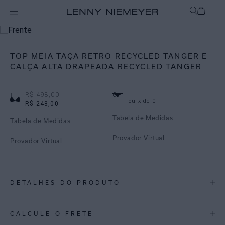
Off
Biquínis
TOP MEIA TAÇA RETRO RECYCLED TANGER E
CALÇA ALTA DRAPEADA RECYCLED TANGER
R$ 498,00
0
ou
x de
0
R$ 248,00
Tabela de Medidas
Tabela de Medidas
Provador Virtual
Provador Virtual
DETALHES DO PRODUTO
REF:
48100416.3839_48110491.3839
CALCULE O FRETE
Tanger: Uma interpretação de um ikat, vindo para o alto verão em