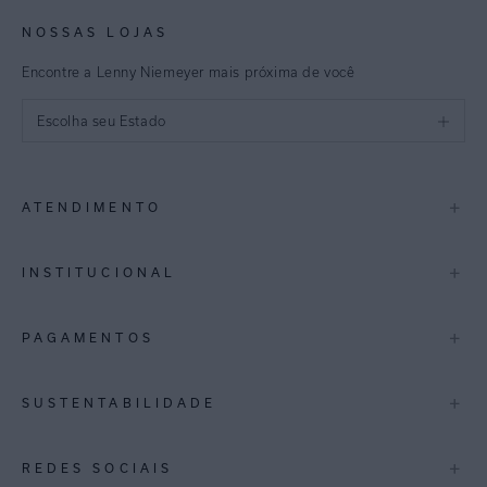
NOSSAS LOJAS
Encontre a Lenny Niemeyer mais próxima de você
Escolha seu Estado
São Paulo
+
ATENDIMENTO
Rio de Janeiro
Minas Gerais
Contato
+
INSTITUCIONAL
Trocas e Devoluções
Espirito Santo
Termos de Uso
A Marca
+
PAGAMENTOS
Bahia
Perguntas Frequentes
Lojas
Pernambuco
Personal Shoppper
Multimarcas
+
SUSTENTABILIDADE
Cashback
International
Distrito Federal
Política de Privacidade
Blog Mundo Lenny
Biowear
+
REDES SOCIAIS
Goiás
Trabalhe Conosco
Feito no Brasil