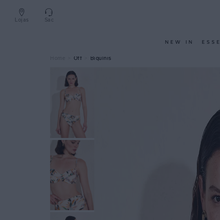
Lojas
Sac
NEW IN
ESS
Off
Biquínis