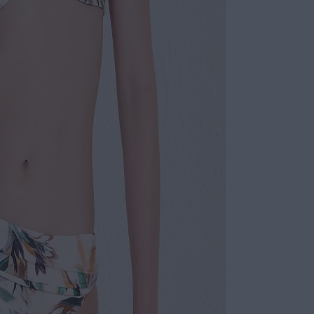
Não sei meu CE
TOP MEIA TAÇ
Top meia
Estrutura
Silicone
banho ou
Transita 
CALÇA ALTA 
Calça de 
Franzido 
Sem elást
Ideal pa
variação 
ESPECIFI
COLEÇÃO
: