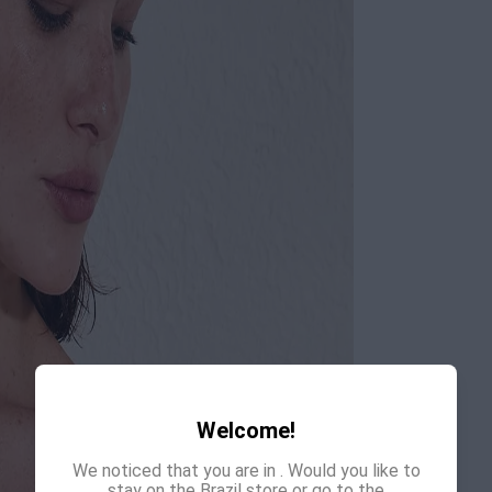
Welcome!
We noticed that you are in
. Would you like to
stay on the Brazil store or go to the