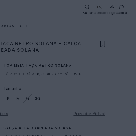
Busca
Cashback
Login
Sacola
SÓRIOS
OFF
-TAÇA RETRO SOLANA E CALÇA
PEADA SOLANA
TOP MEIA-TAÇA RETRO SOLANA
R$ 598,00
R$ 398,00
ou
2
x de
R$ 199,00
Tamanho:
P
M
G
GG
idas
Provador Virtual
CALÇA ALTA DRAPEADA SOLANA