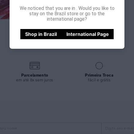
We noticed that you are in
. Would you like to
stay on the Brazil store or go to the
international page?
Shop in Brazil
International Page
Parcelamento
Primeira Troca
em até 8x sem juros
fácil e grátis