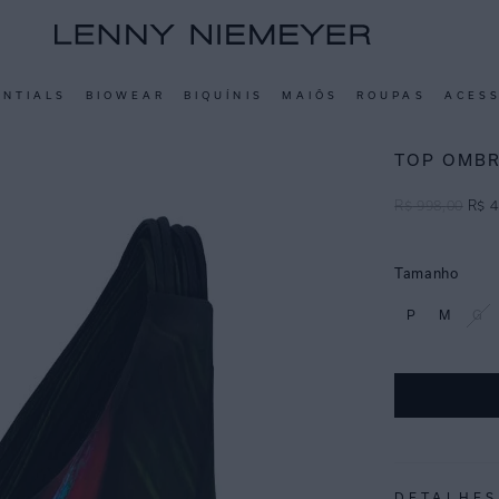
ENTIALS
BIOWEAR
BIQUÍNIS
MAIÔS
ROUPAS
ACES
TOP OMBR
R$
998
,
00
R$
4
Tamanho
P
M
G
DETALHES