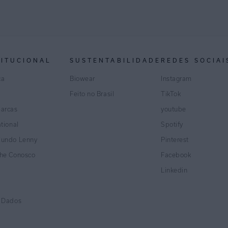
TITUCIONAL
SUSTENTABILIDADE
REDES SOCIAI
ca
Biowear
Instagram
Feito no Brasil
TikTok
marcas
youtube
ational
Spotify
Mundo Lenny
Pinterest
lhe Conosco
Facebook
Linkedin
e Dados