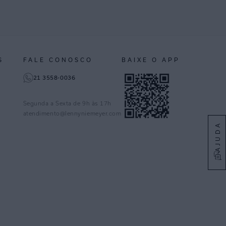
S
FALE CONOSCO
BAIXE O APP
21 3558-0036
Segunda a Sexta de 9h às 17h
atendimento@lennyniemeyer.com
AJUDA