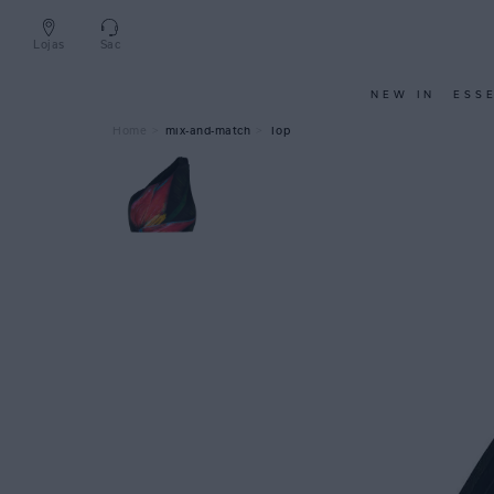
Lojas
Sac
NEW IN
ESS
mix-and-match
Top