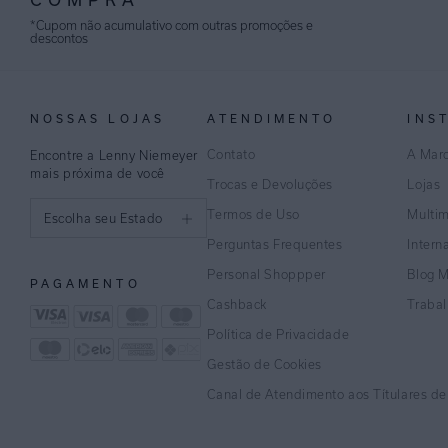
*Cupom não acumulativo com outras promoções e
descontos
NOSSAS LOJAS
ATENDIMENTO
INS
Contato
A Mar
Encontre a Lenny Niemeyer
mais próxima de você
Trocas e Devoluções
Lojas
Termos de Uso
Multi
Escolha seu Estado
Perguntas Frequentes
Intern
São Paulo
Personal Shoppper
Blog 
PAGAMENTO
Rio de Janeiro
Cashback
Traba
Política de Privacidade
Minas Gerais
Gestão de Cookies
Espírito Santo
Canal de Atendimento aos Títulares d
Bahia