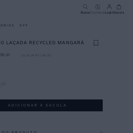
Busca
Cashback
Login
Sacola
SÓRIOS
OFF
O LAÇADA RECYCLED MANGARÁ
98
,
00
ou
3
x de
R$
166
,
00
GG
ADICIONAR À SACOLA
 DO PRODUTO