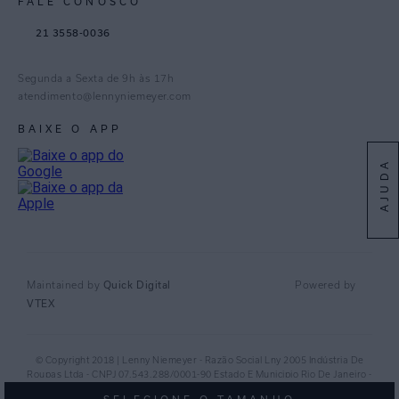
FALE CONOSCO
TikTok
21 3558-0036
Facebook
Pinterest
Segunda a Sexta de 9h às 17h
Linkedin
atendimento@lennyniemeyer.com
youtube
BAIXE O APP
Spotify
AJUDA
Maintained by
Quick Digital
Powered by
VTEX
© Copyright 2018 | Lenny Niemeyer - Razão Social Lny 2005 Indústria De
Roupas Ltda - CNPJ 07.543.288/0001-90 Estado E Municipio Rio De Janeiro -
RJ - CEP 20.920-040©