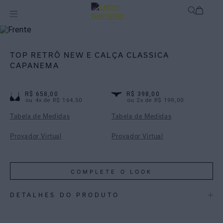
Biquínis
Biquínis Estampados
TOP RETRÔ NEW E CALÇA CLASSICA
CAPANEMA
R$ 658,00
R$ 398,00
ou
4
x de
R$ 164,50
ou
2
x de
R$ 199,00
Tabela de Medidas
Tabela de Medidas
Provador Virtual
Provador Virtual
COMPLETE O LOOK
DETALHES DO PRODUTO
REF:
48100981.3976 _48111120.3976