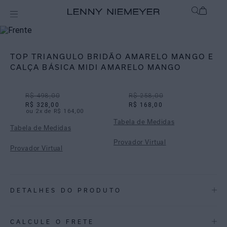
Off
Biquínis
TOP TRIANGULO BRIDÃO AMARELO MANGO E
CALÇA BÁSICA MIDI AMARELO MANGO
R$ 498,00
R$ 258,00
R$ 328,00
R$ 168,00
ou
2
x de
R$ 164,00
Tabela de Medidas
Tabela de Medidas
Provador Virtual
Provador Virtual
DETALHES DO PRODUTO
REF:
48100910.3958_48111079.3958
CALCULE O FRETE