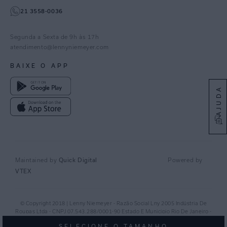
21 3558-0036
Facebook
Pinterest
Segunda a Sexta de 9h às 17h
Linkedin
atendimento@lennyniemeyer.com
youtube
BAIXE O APP
Spotify
AJUDA
Quick Digital
Maintained by
Powered by
VTEX
© Copyright 2018 | Lenny Niemeyer - Razão Social Lny 2005 Indústria De
Roupas Ltda - CNPJ 07.543.288/0001-90 Estado E Municipio Rio De Janeiro -
RJ - CEP 20.920-040©
SELECIONE O TAMANHO