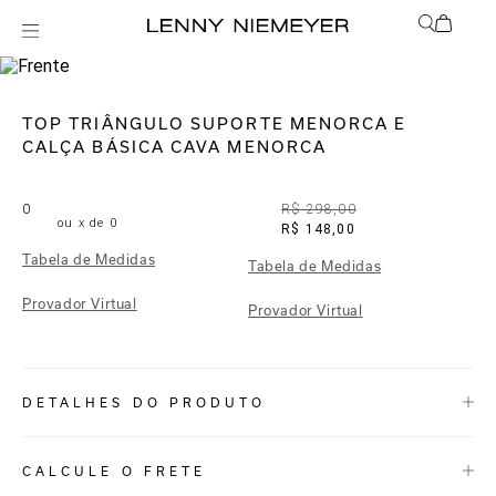
Off
Biquínis
TOP TRIÂNGULO SUPORTE MENORCA E
CALÇA BÁSICA CAVA MENORCA
0
R$ 298,00
ou
x de
0
R$ 148,00
Tabela de Medidas
Tabela de Medidas
Provador Virtual
Provador Virtual
DETALHES DO PRODUTO
REF:
48100382.3841_48110495.3841
CALCULE O FRETE
Menorca: Mais uma estampa mini para o alto verão, a Menorca é um