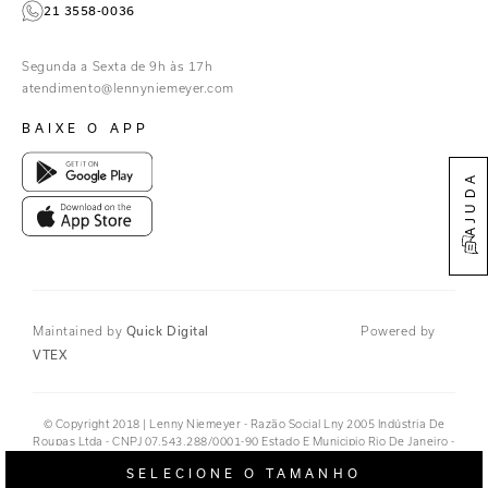
21 3558-0036
Facebook
Pinterest
Segunda a Sexta de 9h às 17h
Linkedin
atendimento@lennyniemeyer.com
youtube
BAIXE O APP
Spotify
AJUDA
Quick Digital
Maintained by
Powered by
VTEX
© Copyright 2018 | Lenny Niemeyer - Razão Social Lny 2005 Indústria De
Roupas Ltda - CNPJ 07.543.288/0001-90 Estado E Municipio Rio De Janeiro -
RJ - CEP 20.920-040©
SELECIONE O TAMANHO