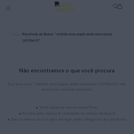
vestido-alca-dupla-seda-naturaleza-
Home
16376ei23
>
Não encontramos o que você procura
vestido-alca-dupla-seda-naturaleza-16376ei23
● Tente palavras menos específicas
● Escreva pelo menos 4 caracteres no campo de busca
● Use os menus do site para navegar pelas categorias dos produtos