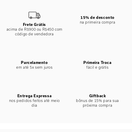
ESPECIFICAÇÕES
COLEÇÃO
:
Alto Verão 2026
COMPOSIÇÃO
:
100% Algodao
15% de desconto
na primeira compra
Frete Grátis
acima de R$900 ou R$450 com
código de vendedora
Parcelamento
Primeira Troca
em até 5x sem juros
fácil e grátis
Entrega Expressa
Giftback
nos pedidos feitos até meio
bônus de 15% para sua
dia
próxima compra