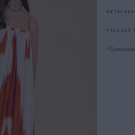
DETALHES
REF:
27020297
CALCULE 
TULUM: Um étni
interpretação d
Compartilha
Vestido em linh
Não sei meu CE
decote, alças f
A peça possui e
Perfeita para o
deixa o visual s
ESPECIFI
COLEÇÃO
:
COMPOSI