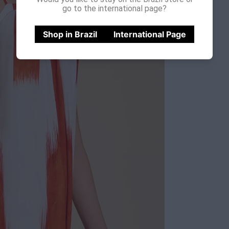
go to the international page?
Shop in Brazil
International Page