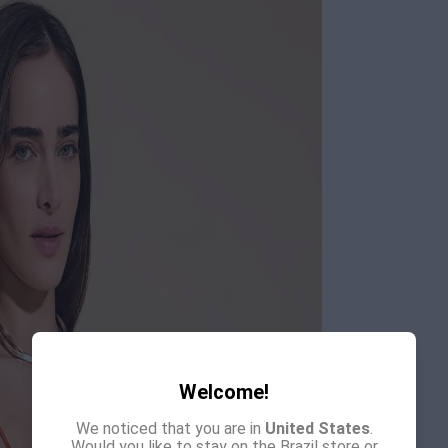
Welcome!
We noticed that you are in
United States
.
Would you like to stay on the Brazil store or