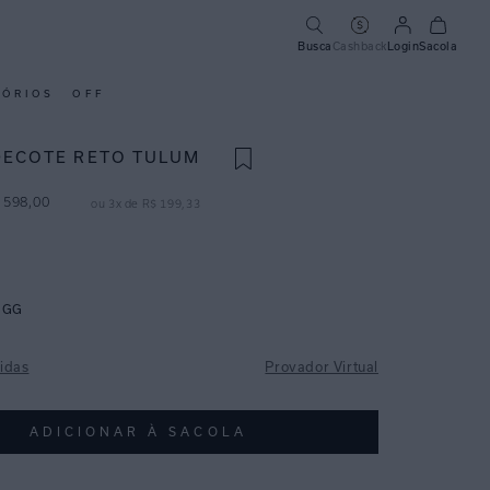
Busca
Cashback
Login
Sacola
SÓRIOS
OFF
DECOTE RETO TULUM
598
,
00
ou
3
x de
R$
199
,
33
GG
idas
Provador Virtual
ADICIONAR À SACOLA