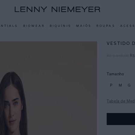
ENTIALS
BIOWEAR
BIQUÍNIS
MAIÔS
ROUPAS
ACES
VESTIDO 
R$
1
.
198
,
00
R$
Tamanho
P
M
G
Tabela de Med