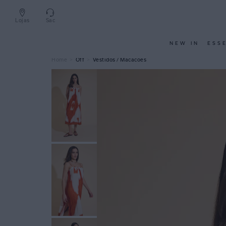
Lojas
Sac
NEW IN
ESS
Off
Vestidos / Macacões