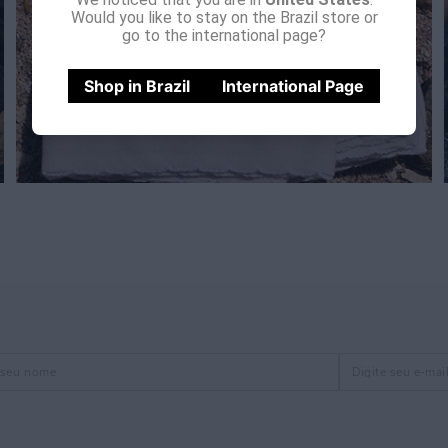
Would you like to stay on the Brazil store or
go to the international page?
Shop in Brazil
International Page