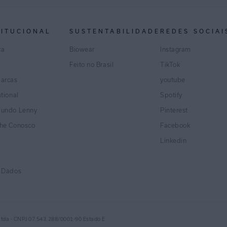
TITUCIONAL
SUSTENTABILIDADE
REDES SOCIAI
ca
Biowear
Instagram
Feito no Brasil
TikTok
marcas
youtube
ational
Spotify
Mundo Lenny
Pinterest
lhe Conosco
Facebook
Linkedin
e Dados
Ltda - CNPJ 07.543.288/0001-90 Estado E