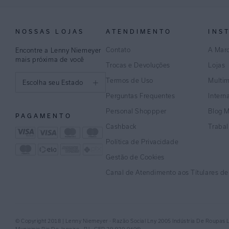
NOSSAS LOJAS
ATENDIMENTO
INS
Contato
A Mar
Encontre a Lenny Niemeyer
mais próxima de você
Trocas e Devoluções
Lojas
Termos de Uso
Multi
Escolha seu Estado
Perguntas Frequentes
Intern
São Paulo
Personal Shoppper
Blog 
PAGAMENTO
Rio de Janeiro
Cashback
Traba
Política de Privacidade
Minas Gerais
Gestão de Cookies
Espírito Santo
Canal de Atendimento aos Títulares d
Bahia
Pernambuco
© Copyright 2018 | Lenny Niemeyer - Razão Social Lny 2005 Indústria De Roupas 
Distrito Federal