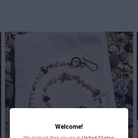
Welcome!
We noticed that you are in
United States
.