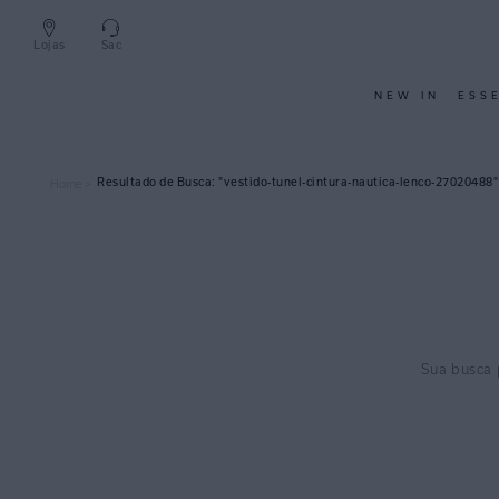
Lojas
Sac
NEW IN
ESS
vestido-tunel-cintura-nautica-lenco-27020488
Home >