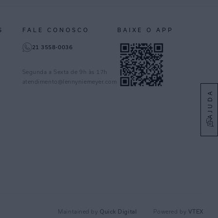
S
FALE CONOSCO
BAIXE O APP
21 3558-0036
Segunda a Sexta de 9h às 17h
atendimento@lennyniemeyer.com
AJUDA
Maintained by
Quick Digital
Powered by
VTEX