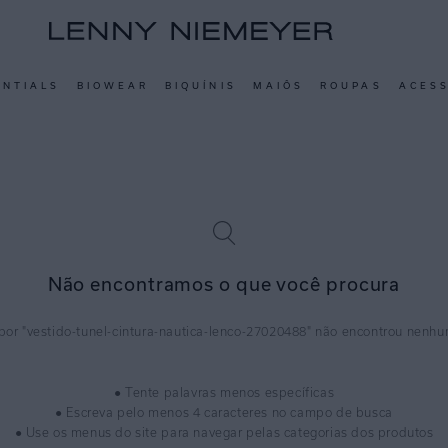
ENTIALS
BIOWEAR
BIQUÍNIS
MAIÔS
ROUPAS
ACES
Não encontramos o que você procura
vestido-tunel-cintura-nautica-lenco-27020488
● Tente palavras menos específicas
● Escreva pelo menos 4 caracteres no campo de busca
● Use os menus do site para navegar pelas categorias dos produtos