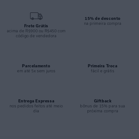
- Decote reto e alças finas reguláveis;
- Recorte vazado na cintura e a fenda posterior acrescentam
modernidade;
15% de desconto
- Perfeito para ocasiões tropicais sofisticadas.
na primeira compra
Frete Grátis
acima de R$900 ou R$450 com
código de vendedora
ESPECIFICAÇÕES
COLEÇÃO
:
Verão 2026
COMPOSIÇÃO
:
70%viscose 30%linho
Parcelamento
Primeira Troca
em até 5x sem juros
fácil e grátis
Entrega Expressa
Giftback
nos pedidos feitos até meio
bônus de 15% para sua
dia
próxima compra