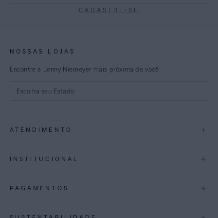
CADASTRE-SE
NOSSAS LOJAS
Encontre a Lenny Niemeyer mais próxima de você
Escolha seu Estado
São Paulo
+
ATENDIMENTO
Rio de Janeiro
Minas Gerais
Contato
+
INSTITUCIONAL
Trocas e Devoluções
Espirito Santo
Termos de Uso
A Marca
+
PAGAMENTOS
Bahia
Perguntas Frequentes
Lojas
Pernambuco
Personal Shoppper
Multimarcas
+
SUSTENTABILIDADE