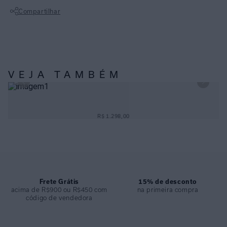
Possui FPS UV 50+. Possui um elástico para fechamento enrolado,
Compartilhar
almofada interna para absorção de suor e velcro para ajuste.A viseira
é uma peça clássica e essencial na praia.
Não sei meu CEP
ESPECIFICAÇÕES
COLEÇÃO
:
Basica
VEJA TAMBÉM
COMPOSIÇÃO
:
Fibra de Papel
CHAPÉU RAFIA TRAMA NATURAL
R$ 1.298,00
Frete Grátis
15% de desconto
acima de R$900 ou R$450 com
na primeira compra
código de vendedora