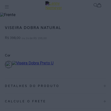
Acessórios
Chapéus / Viseiras
VISEIRA DOBRA NATURAL
R$
398
,
00
ou
2
x de
R$
199
,
00
Cor
DETALHES DO PRODUTO
REF:
50040013.138
CALCULE O FRETE
Viseira feita com fibra de papel com detalhe de couro hidrofugado.