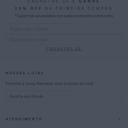
GANHE
CADASTRE-SE E
15% OFF
NA PRIMEIRA COMPRA
*Cupom não acumulativo com outras promoções e descontos
CADASTRE-SE
NOSSAS LOJAS
Encontre a Lenny Niemeyer mais próxima de você
Escolha seu Estado
São Paulo
+
ATENDIMENTO
Rio de Janeiro