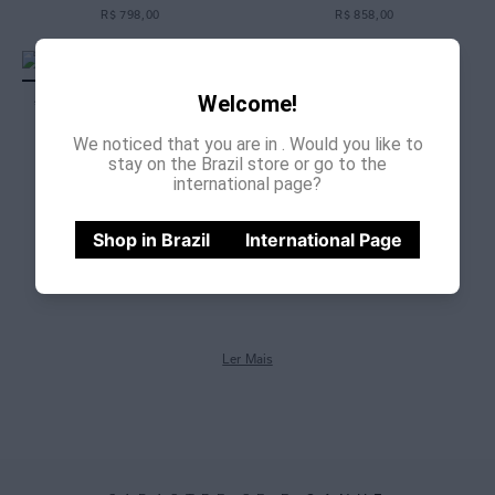
R$
798
,
00
R$
858
,
00
Welcome!
CANGA NÓ MARROM PECAN
R$
458
,
00
We noticed that you are in
. Would you like to
stay on the Brazil store or go to the
international page?
1
Shop in Brazil
International Page
Ler Mais