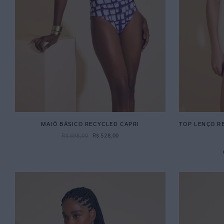
MAIÔ BÁSICO RECYCLED CAPRI
TOP LENÇO R
R$
698
,
00
R$
528
,
00