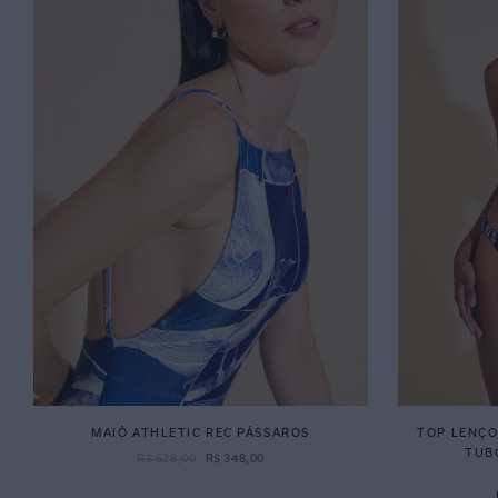
MAIÔ ATHLETIC REC PÁSSAROS
TOP LENÇO
TUB
R$
628
,
00
R$
348
,
00