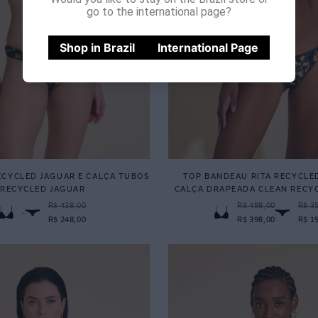
go to the international page?
Shop in Brazil
International Page
ECYCLED JAGUAR E CALÇA TUBOS
TOP BANDEAU RITA RECYCLE
RECYCLED JAGUAR
CALÇA DRAPEADA CLEAN RECY
R$ 438,00
R$ 498,00
R$ 3
-
R$ 248,00
R$ 398,00
R$ 1