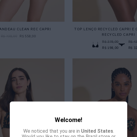
ANDEAU CLEAN REC CAPRI
TOP LENÇO RECYCLED CAPRI E
RECYCLED CAPRI
R$
738
,
00
R$
558
,
00
R$ 378,00
R$ 4
R$ 198,00
R$ 3
Welcome!
We noticed that you are in
United States
.
Would you like to stay on the Brazil store or