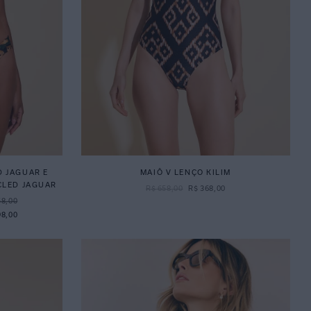
D JAGUAR E
MAIÔ V LENÇO KILIM
CLED JAGUAR
R$
658
,
00
R$
368
,
00
58,00
98,00