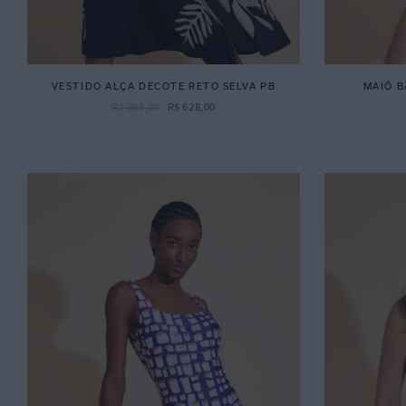
VESTIDO ALÇA DECOTE RETO SELVA PB
MAIÔ B
R$
898
,
00
R$
628
,
00