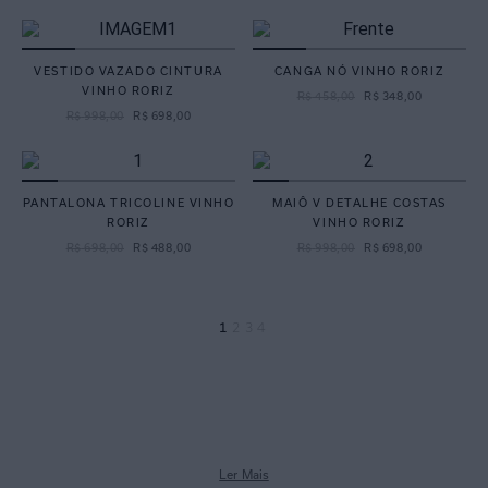
VESTIDO VAZADO CINTURA
CANGA NÓ VINHO RORIZ
VINHO RORIZ
R$
458
,
00
R$
348
,
00
R$
998
,
00
R$
698
,
00
PANTALONA TRICOLINE VINHO
MAIÔ V DETALHE COSTAS
RORIZ
VINHO RORIZ
R$
698
,
00
R$
488
,
00
R$
998
,
00
R$
698
,
00
1
2
3
4
Ler Mais