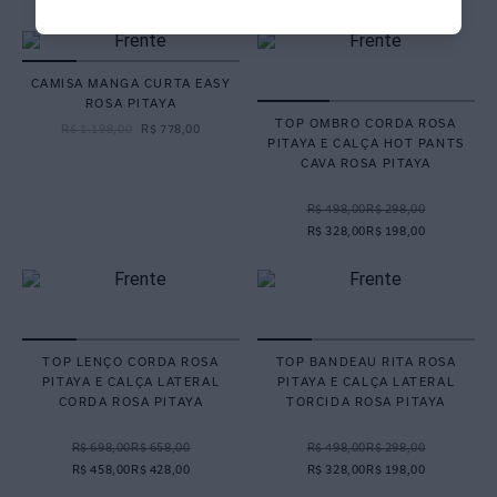
CAMISA MANGA CURTA EASY
ROSA PITAYA
TOP OMBRO CORDA ROSA
R$
1
.
198
,
00
R$
778
,
00
PITAYA E CALÇA HOT PANTS
CAVA ROSA PITAYA
R$ 498,00
R$ 298,00
R$ 328,00
R$ 198,00
TOP LENÇO CORDA ROSA
TOP BANDEAU RITA ROSA
PITAYA E CALÇA LATERAL
PITAYA E CALÇA LATERAL
CORDA ROSA PITAYA
TORCIDA ROSA PITAYA
R$ 698,00
R$ 658,00
R$ 498,00
R$ 298,00
R$ 458,00
R$ 428,00
R$ 328,00
R$ 198,00