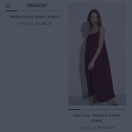
SAÍDA PRAIA VINHO RORIZ
R$
598
,
00
R$
388
,
00
VESTIDO CRINKLE VINHO
RORIZ
R$
898
,
00
R$
628
,
00