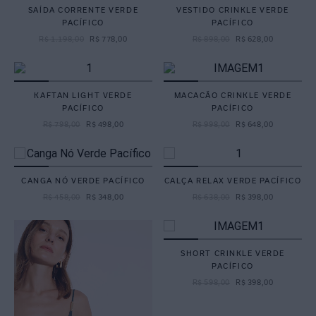
SAÍDA CORRENTE VERDE
VESTIDO CRINKLE VERDE
PACÍFICO
PACÍFICO
R$
1
.
198
,
00
R$
778
,
00
R$
898
,
00
R$
628
,
00
KAFTAN LIGHT VERDE
MACACÃO CRINKLE VERDE
PACÍFICO
PACÍFICO
R$
798
,
00
R$
498
,
00
R$
998
,
00
R$
648
,
00
CANGA NÓ VERDE PACÍFICO
CALÇA RELAX VERDE PACÍFICO
R$
458
,
00
R$
348
,
00
R$
638
,
00
R$
398
,
00
SHORT CRINKLE VERDE
PACÍFICO
R$
598
,
00
R$
398
,
00