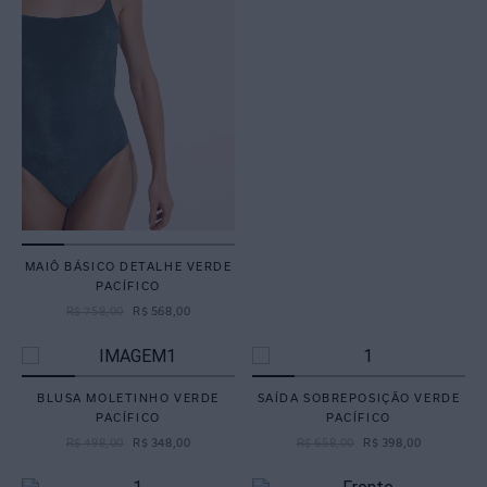
MAIÔ BÁSICO DETALHE VERDE
PACÍFICO
R$
758
,
00
R$
568
,
00
BLUSA MOLETINHO VERDE
SAÍDA SOBREPOSIÇÃO VERDE
PACÍFICO
PACÍFICO
R$
498
,
00
R$
348
,
00
R$
658
,
00
R$
398
,
00