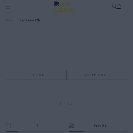
lisos sale i26
FILTRAR
ORDENAR
1
2
3
4