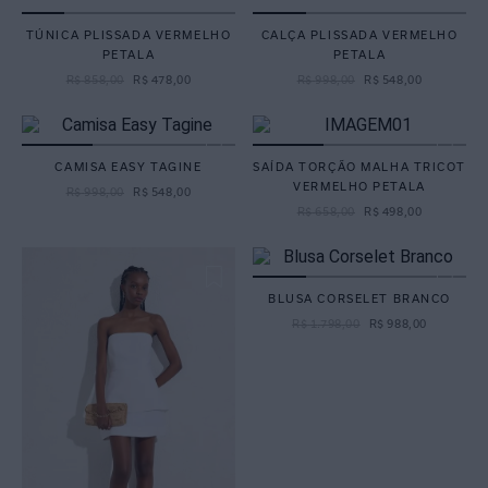
TÚNICA PLISSADA VERMELHO
CALÇA PLISSADA VERMELHO
PETALA
PETALA
R$
858
,
00
R$
478
,
00
R$
998
,
00
R$
548
,
00
CAMISA EASY TAGINE
SAÍDA TORÇÃO MALHA TRICOT
VERMELHO PETALA
R$
998
,
00
R$
548
,
00
R$
658
,
00
R$
498
,
00
BLUSA CORSELET BRANCO
R$
1
.
798
,
00
R$
988
,
00