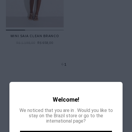
MINI SAIA CLEAN BRANCO
R$
1
.
198
,
00
R$
658
,
00
1
Welcome!
Ler Mais
We noticed that you are in
. Would you like to
stay on the Brazil store or go to the
international page?