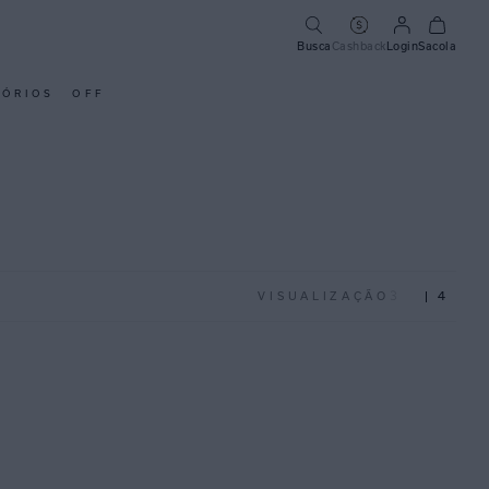
Busca
Cashback
Login
Sacola
SÓRIOS
OFF
3
4