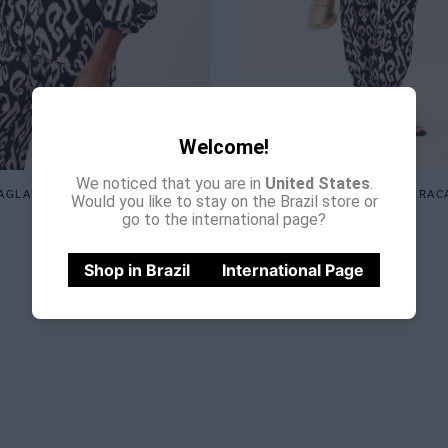
Welcome!
We noticed that you are in
United States
.
RAGLAN MANGA LONGA CRETA
CALÇA PALA COM AMARRAC
Would you like to stay on the Brazil store or
go to the international page?
R$
798
,
00
R$
898
,
00
Shop in Brazil
International Page