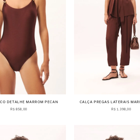
ICO DETALHE MARROM PECAN
CALÇA PREGAS LATERAIS MA
R$
858
,
00
R$
1
.
398
,
00