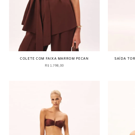
COLETE COM FAIXA MARROM PECAN
SAÍDA TO
R$
1
.
798
,
00