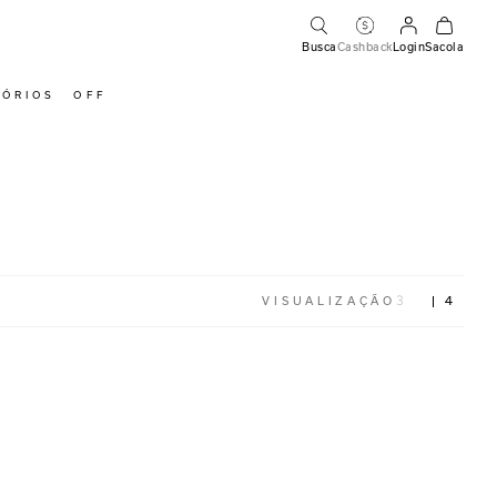
Busca
Cashback
Login
Sacola
SÓRIOS
OFF
3
4