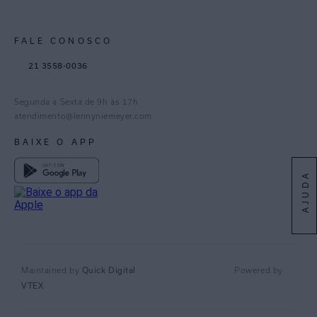
Trabalhe Conosco
Feito no Brasil
Paraná
Gestão de Cookies
Instagram
FALE CONOSCO
TikTok
21 3558-0036
Facebook
Pinterest
Segunda a Sexta de 9h às 17h
Linkedin
atendimento@lennyniemeyer.com
youtube
BAIXE O APP
Spotify
AJUDA
Quick Digital
Maintained by
Powered by
VTEX