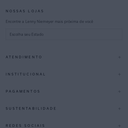
NOSSAS LOJAS
Encontre a Lenny Niemeyer mais próxima de você
Escolha seu Estado
São Paulo
+
ATENDIMENTO
Rio de Janeiro
Minas Gerais
Contato
+
INSTITUCIONAL
Trocas e Devoluções
Espirito Santo
Termos de Uso
A Marca
+
PAGAMENTOS
Bahia
Perguntas Frequentes
Lojas
Pernambuco
Personal Shoppper
Multimarcas
+
SUSTENTABILIDADE
Cashback
International
Distrito Federal
Política de Privacidade
Blog Mundo Lenny
Biowear
+
REDES SOCIAIS
Goiás