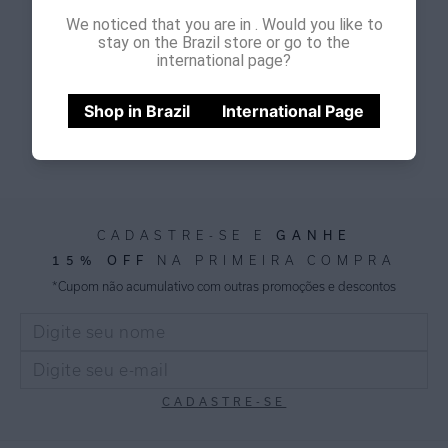
desconto
We noticed that you are in
. Would you like to
stay on the Brazil store or go to the
international page?
Ler Mais
Shop in Brazil
International Page
GANHE
CADASTRE-SE E
15% OFF
NA PRIMEIRA COMPRA
*Cupom não acumulativo com outras promoções e descontos
CADASTRE-SE